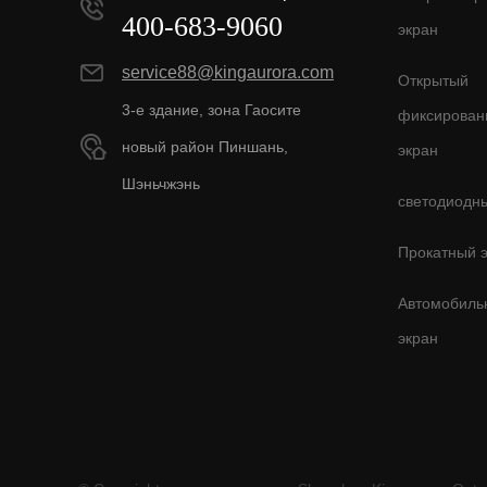
400-683-9060
экран
service88@kingaurora.com
Открытый
3-е здание, зона Гаосите
фиксирован
новый район Пиншань,
экран
Шэньчжэнь
светодиодн
Прокатный 
Автомобиль
экран