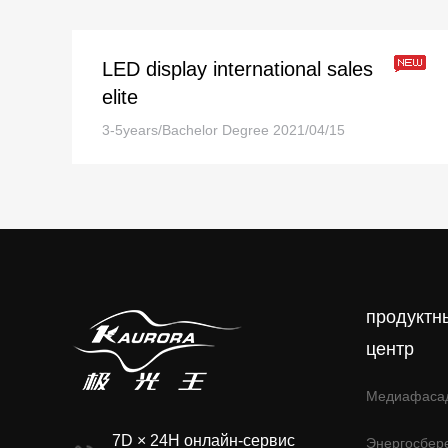
LED display international sales
elite
3-5years/Bachelor Degree
2021/04/15
продуктн
центр
Медиафаса
7D × 24H онлайн-сервис
Энергосбер