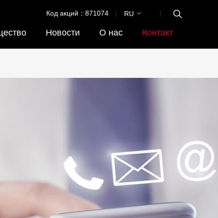
Код акций：871074
RU
щество
Новости
О нас
Контакт