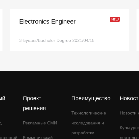
Electronics Engineer
3-5years/Bachelor Degree
2021/04/15
ый
Проект
Преимущество
Новост
решения
Технологические
Новости 
д
Рекламные СМИ
исследования и
Культурн
разработки
егающий
Коммерческий
деятельн