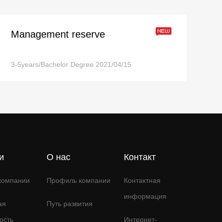
Management reserve
3-5years/Bachelor Degree
2021/04/15
и
О нас
Контакт
компании
Профиль компании
Контактная
информация
ая
Путь развития
ость
Интернет-